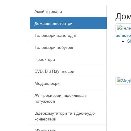
Акційні товари
Дом
Домашні кінотеатри
Телевізори всіпогодні
всіпого
S
Телевізори побутові
Проектори
DVD, Blu Ray плеєри
Медіаплеєри
AV - ресивери, підсилювачі
потужності
Відеокомутатори та відео-аудіо
конвертери
3D окуляри