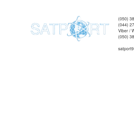
(050) 3
(044) 2
Viber /
(050) 3
satport