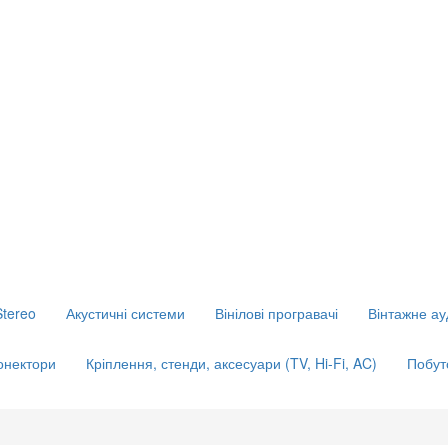
Stereo
Акустичні системи
Вінілові програвачі
Вінтажне ау
конектори
Кріплення, стенди, аксесуари (TV, Hi-Fi, AC)
Побут