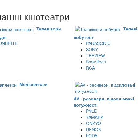
ашні кінотеатри
Телевізори
Телеві
дні
побутові
UNBRITE
PANASONIC
SONY
TEEVIEW
Smarttech
RCA
Медіаплеєри
AV - ресивери, підсилювачі
потужності
PYLE
YAMAHA
ONKYO
DENON
KODA