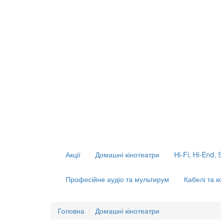
Акції
Домашні кінотеатри
Hi-Fi, Hi-End, 
Професійне аудіо та мультирум
Кабелі та 
Головна
Домашні кінотеатри